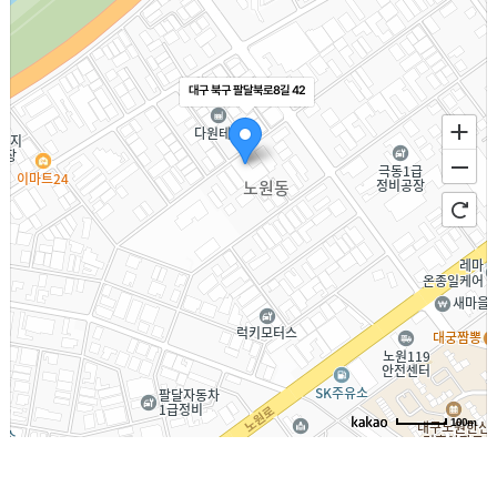
대구 북구 팔달북로8길 42
100m